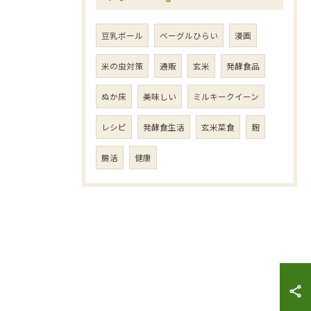
豆乳ボール
ベーグルひらい
漫画
米の虫対策
通販
玄米
発酵食品
ぬか床
美味しい
ミルキークイーン
レシピ
発酵食生活
玄米菜食
麹
腸活
健康