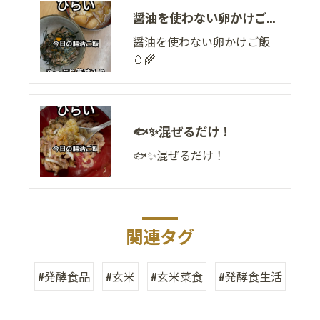
醤油を使わない卵かけご飯🥚🌾
醤油を使わない卵かけご飯
🥚🌾
🐟✨混ぜるだけ！
🐟✨混ぜるだけ！
関連タグ
#発酵食品
#玄米
#玄米菜食
#発酵食生活