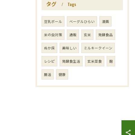
タグ
Tags
豆乳ボール
ベーグルひらい
漫画
米の虫対策
通販
玄米
発酵食品
ぬか床
美味しい
ミルキークイーン
レシピ
発酵食生活
玄米菜食
麹
腸活
健康