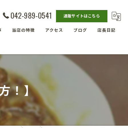
042-989-0541
通販サイトはこちら
声
当店の特徴
アクセス
ブログ
店長日記
発酵教室
漫画特集
ベーグル
埼玉の玄米
方！】
残留農薬ゼロ玄米
減農薬栽培玄米