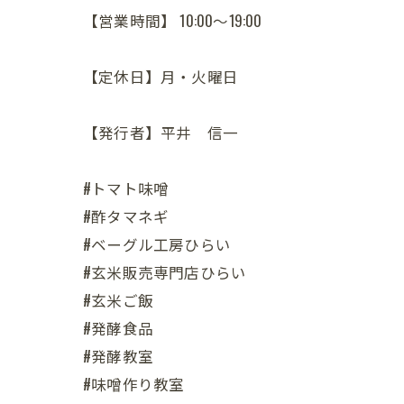
【営業時間】 10:00～19:00
【定休日】月・火曜日
【発行者】平井 信一
#トマト味噌
#酢タマネギ
#ベーグル工房ひらい
#玄米販売専門店ひらい
#玄米ご飯
#発酵食品
#発酵教室
#味噌作り教室