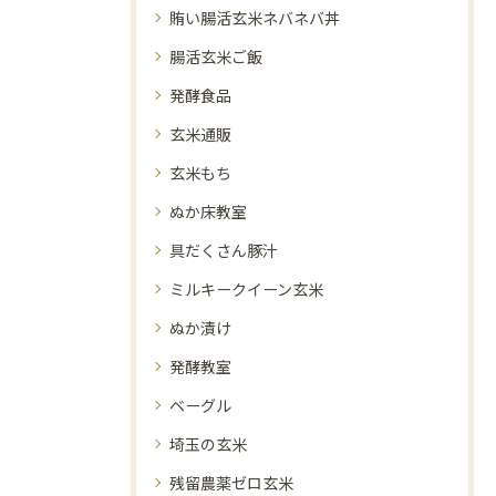
賄い腸活玄米ネバネバ丼
腸活玄米ご飯
発酵食品
玄米通販
玄米もち
ぬか床教室
具だくさん豚汁
ミルキークイーン玄米
ぬか漬け
発酵教室
ベーグル
埼玉の玄米
残留農薬ゼロ玄米