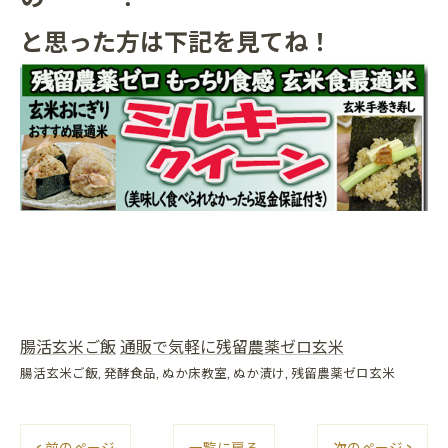
と思った方は下記を見てね！
腸活玄米ご飯
通販で気軽に残留農薬ゼロ玄米
腸活玄米ご飯
発酵食品
ぬか床教室
ぬか漬け
残留農薬ゼロ玄米
< 前のページ
一覧に戻る
次のページ >