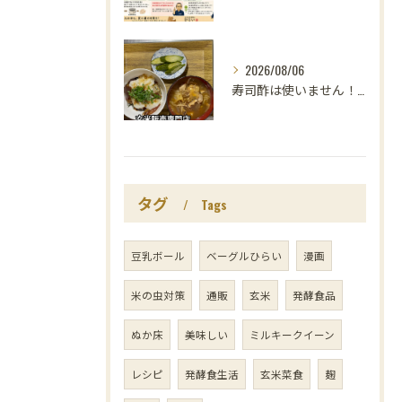
2026/08/06
寿司酢は使いません！😳
タグ
Tags
豆乳ボール
ベーグルひらい
漫画
米の虫対策
通販
玄米
発酵食品
ぬか床
美味しい
ミルキークイーン
レシピ
発酵食生活
玄米菜食
麹