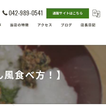
042-989-0541
通販サイトはこちら
声
当店の特徴
アクセス
ブログ
店長日記
発酵教室
漫画特集
ベーグル
埼玉の玄米
ん風食べ方！】
残留農薬ゼロ玄米
減農薬栽培玄米