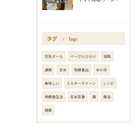
タグ
Tags
豆乳ボール
ベーグルひらい
漫画
通販
玄米
発酵食品
ぬか床
美味しい
ミルキークイーン
レシピ
発酵食生活
玄米菜食
麹
腸活
健康