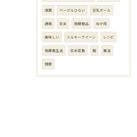
漫画
ベーグルひらい
豆乳ボール
通販
玄米
発酵食品
ぬか床
美味しい
ミルキークイーン
レシピ
発酵食生活
玄米菜食
麹
腸活
健康