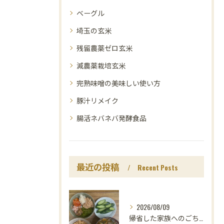
ベーグル
埼玉の玄米
残留農薬ゼロ玄米
減農薬栽培玄米
完熟味噌の美味しい使い方
豚汁リメイク
腸活ネバネバ発酵食品
最近の投稿
Recent Posts
2026/08/09
帰省した家族へのごちそうは、