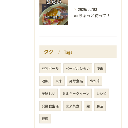
2026/08/03
🍛 ちょっと待って！
タグ
Tags
豆乳ボール
ベーグルひらい
漫画
通販
玄米
発酵食品
ぬか床
美味しい
ミルキークイーン
レシピ
発酵食生活
玄米菜食
麹
腸活
健康