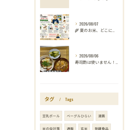
2026/08/07
🌾 夏のお米、どこに置いていますか？
2026/08/06
寿司酢は使いません！😳
タグ
Tags
豆乳ボール
ベーグルひらい
漫画
米の虫対策
通販
玄米
発酵食品