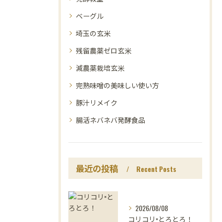
ベーグル
埼玉の玄米
残留農薬ゼロ玄米
減農薬栽培玄米
完熟味噌の美味しい使い方
豚汁リメイク
腸活ネバネバ発酵食品
最近の投稿
Recent Posts
2026/08/08
コリコリ×とろとろ！