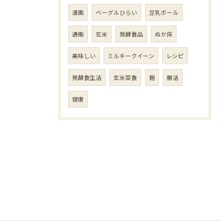
漫画
ベーグルひらい
豆乳ボール
通販
玄米
発酵食品
ぬか床
美味しい
ミルキークイーン
レシピ
発酵食生活
玄米菜食
麹
腸活
健康