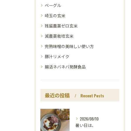
ベーグル
埼玉の玄米
残留農薬ゼロ玄米
減農薬栽培玄米
完熟味噌の美味しい使い方
豚汁リメイク
腸活ネバネバ発酵食品
最近の投稿
Recent Posts
2026/08/10
暑い日は、