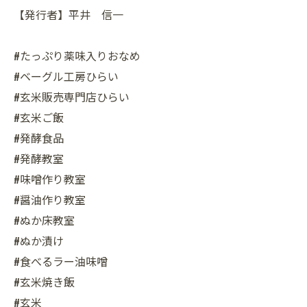
【発行者】平井 信一
#たっぷり薬味入りおなめ
#ベーグル工房ひらい
#玄米販売専門店ひらい
#玄米ご飯
#発酵食品
#発酵教室
#味噌作り教室
#醤油作り教室
#ぬか床教室
#ぬか漬け
#食べるラー油味噌
#玄米焼き飯
#玄米