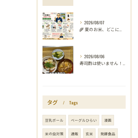
2026/08/07
🌾 夏のお米、どこに置いていますか？
2026/08/06
寿司酢は使いません！😳
タグ
Tags
豆乳ボール
ベーグルひらい
漫画
米の虫対策
通販
玄米
発酵食品