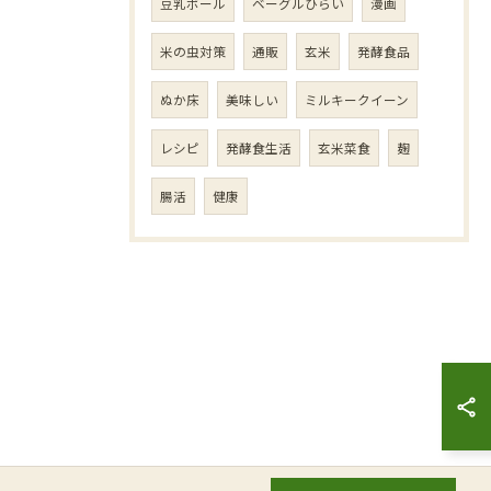
豆乳ボール
ベーグルひらい
漫画
米の虫対策
通販
玄米
発酵食品
ぬか床
美味しい
ミルキークイーン
レシピ
発酵食生活
玄米菜食
麹
腸活
健康