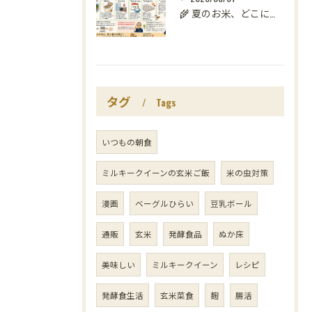
🌾 夏のお米、どこに置いていますか？
タグ
Tags
いつもの朝食
ミルキークイーンの玄米ご飯
米の虫対策
漫画
ベーグルひらい
豆乳ボール
通販
玄米
発酵食品
ぬか床
美味しい
ミルキークイーン
レシピ
発酵食生活
玄米菜食
麹
腸活