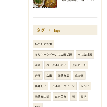
タグ
Tags
いつもの朝食
ミルキークイーンの玄米ご飯
米の虫対策
漫画
ベーグルひらい
豆乳ボール
通販
玄米
発酵食品
ぬか床
美味しい
ミルキークイーン
レシピ
発酵食生活
玄米菜食
麹
腸活
健康