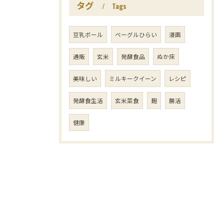
タグ
Tags
豆乳ボール
ベーグルひらい
漫画
通販
玄米
発酵食品
ぬか床
美味しい
ミルキークイーン
レシピ
発酵食生活
玄米菜食
麹
腸活
健康