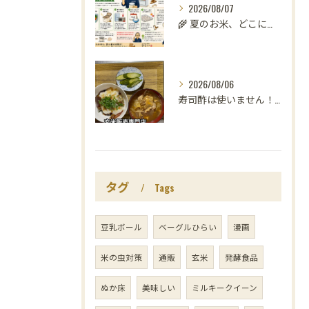
2026/08/07
🌾 夏のお米、どこに置いていますか？
2026/08/06
寿司酢は使いません！😳
タグ
Tags
豆乳ボール
ベーグルひらい
漫画
米の虫対策
通販
玄米
発酵食品
ぬか床
美味しい
ミルキークイーン