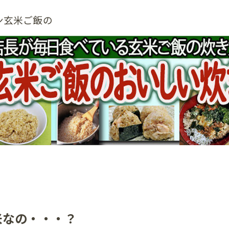
ン玄米ご飯の
米なの・・・？