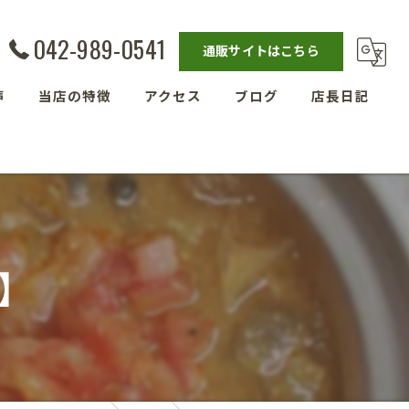
042-989-0541
通販サイトはこちら
声
当店の特徴
アクセス
ブログ
店長日記
発酵教室
漫画特集
ベーグル
埼玉の玄米
】
残留農薬ゼロ玄米
減農薬栽培玄米