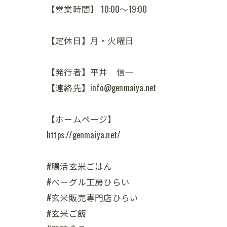
【営業時間】 10:00～19:00
【定休日】月・火曜日
【発行者】平井 信一
【連絡先】info@genmaiya.net
【ホームページ】
https://genmaiya.net/
#腸活玄米ごはん
#ベーグル工房ひらい
#玄米販売専門店ひらい
#玄米ご飯