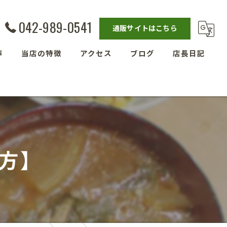
042-989-0541
通販サイトはこちら
声
当店の特徴
アクセス
ブログ
店長日記
発酵教室
漫画特集
ベーグル
埼玉の玄米
方】
残留農薬ゼロ玄米
減農薬栽培玄米