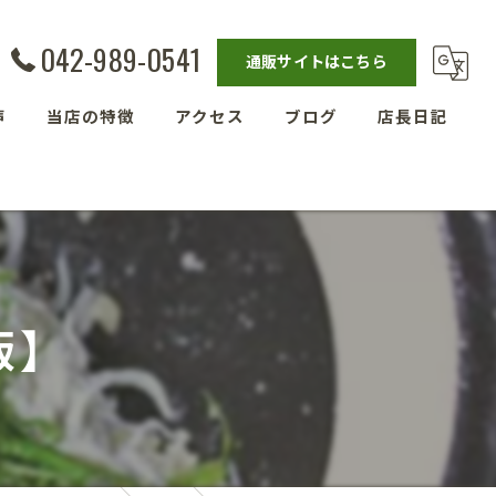
042-989-0541
通販サイトはこちら
声
当店の特徴
アクセス
ブログ
店長日記
発酵教室
漫画特集
ベーグル
埼玉の玄米
飯】
残留農薬ゼロ玄米
減農薬栽培玄米