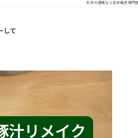
玄米の通販なら玄米販売専門
ーして