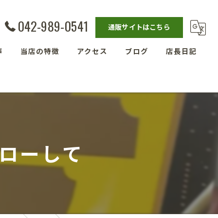
042-989-0541
通販サイトはこちら
声
当店の特徴
アクセス
ブログ
店長日記
発酵教室
漫画特集
ベーグル
埼玉の玄米
ローして
残留農薬ゼロ玄米
減農薬栽培玄米