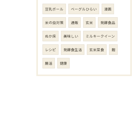
豆乳ボール
ベーグルひらい
漫画
米の虫対策
通販
玄米
発酵食品
ぬか床
美味しい
ミルキークイーン
レシピ
発酵食生活
玄米菜食
麹
腸活
健康