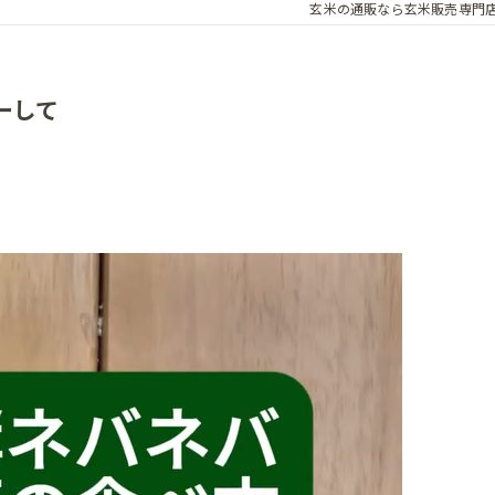
玄米の通販なら玄米販売専門
ーして