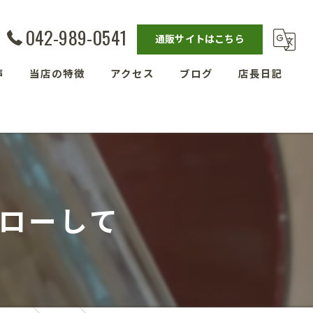
042-989-0541
通販サイトはこちら
声
当店の特徴
アクセス
ブログ
店長日記
発酵教室
漫画特集
ベーグル
埼玉の玄米
ローして
残留農薬ゼロ玄米
減農薬栽培玄米