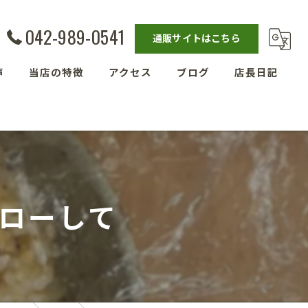
042-989-0541
通販サイトはこちら
声
当店の特徴
アクセス
ブログ
店長日記
発酵教室
漫画特集
ベーグル
埼玉の玄米
ローして
残留農薬ゼロ玄米
減農薬栽培玄米