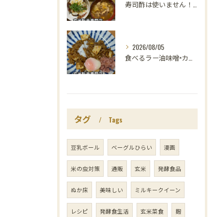
寿司酢は使いません！😳
2026/08/05
食べるラー油味噌×カレー！
タグ
Tags
豆乳ボール
ベーグルひらい
漫画
米の虫対策
通販
玄米
発酵食品
ぬか床
美味しい
ミルキークイーン
レシピ
発酵食生活
玄米菜食
麹