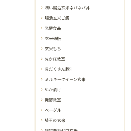
賄い腸活玄米ネバネバ丼
腸活玄米ご飯
発酵食品
玄米通販
玄米もち
ぬか床教室
具だくさん豚汁
ミルキークイーン玄米
ぬか漬け
発酵教室
ベーグル
埼玉の玄米
残留農薬ゼロ玄米