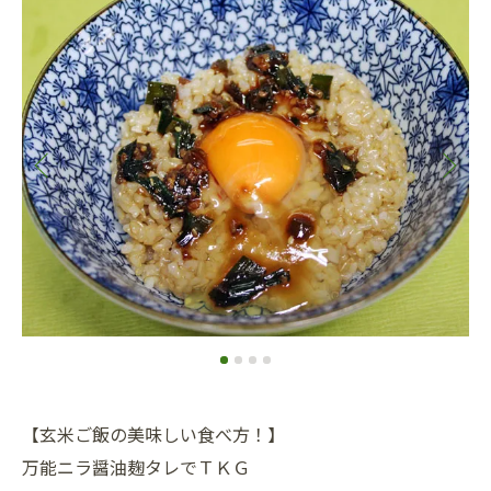
【玄米ご飯の美味しい食べ方！】
万能ニラ醤油麹タレでＴＫＧ