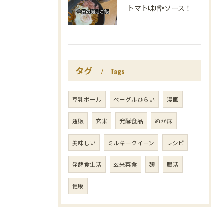
トマト味噌×ソース！
タグ
Tags
豆乳ボール
ベーグルひらい
漫画
通販
玄米
発酵食品
ぬか床
美味しい
ミルキークイーン
レシピ
発酵食生活
玄米菜食
麹
腸活
健康