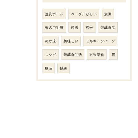
豆乳ボール
ベーグルひらい
漫画
米の虫対策
通販
玄米
発酵食品
ぬか床
美味しい
ミルキークイーン
レシピ
発酵食生活
玄米菜食
麹
腸活
健康