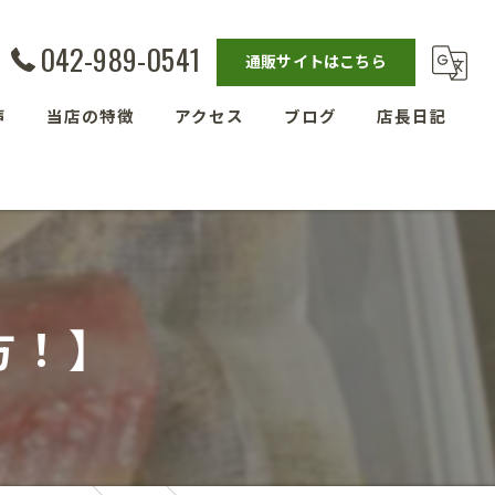
042-989-0541
通販サイトはこちら
声
当店の特徴
アクセス
ブログ
店長日記
発酵教室
漫画特集
ベーグル
埼玉の玄米
方！】
残留農薬ゼロ玄米
減農薬栽培玄米