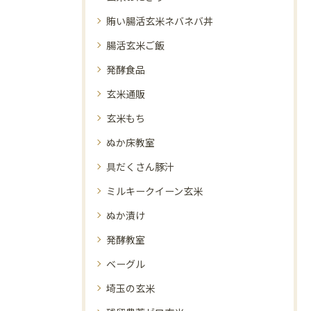
賄い腸活玄米ネバネバ丼
腸活玄米ご飯
発酵食品
玄米通販
玄米もち
ぬか床教室
具だくさん豚汁
ミルキークイーン玄米
ぬか漬け
発酵教室
ベーグル
埼玉の玄米