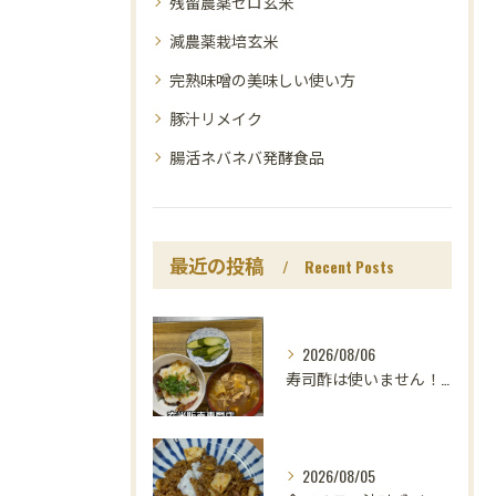
残留農薬ゼロ玄米
減農薬栽培玄米
完熟味噌の美味しい使い方
豚汁リメイク
腸活ネバネバ発酵食品
最近の投稿
Recent Posts
2026/08/06
寿司酢は使いません！😳
2026/08/05