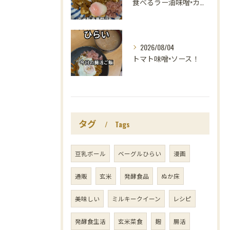
食べるラー油味噌×カレー！
2026/08/04
トマト味噌×ソース！
タグ
Tags
豆乳ボール
ベーグルひらい
漫画
通販
玄米
発酵食品
ぬか床
美味しい
ミルキークイーン
レシピ
発酵食生活
玄米菜食
麹
腸活