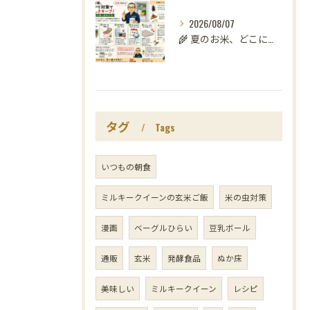
2026/08/07
🌾 夏のお米、どこに置いていますか？
タグ
Tags
いつもの朝食
ミルキークイーンの玄米ご飯
米の虫対策
漫画
ベーグルひらい
豆乳ボール
通販
玄米
発酵食品
ぬか床
美味しい
ミルキークイーン
レシピ