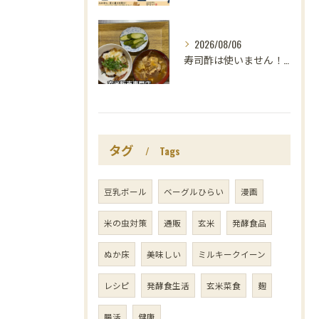
2026/08/06
寿司酢は使いません！😳
タグ
Tags
豆乳ボール
ベーグルひらい
漫画
米の虫対策
通販
玄米
発酵食品
ぬか床
美味しい
ミルキークイーン
レシピ
発酵食生活
玄米菜食
麹
腸活
健康