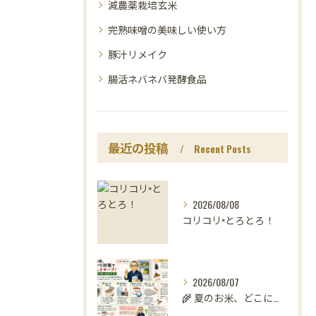
減農薬栽培玄米
完熟味噌の美味しい使い方
豚汁リメイク
腸活ネバネバ発酵食品
最近の投稿
Recent Posts
2026/08/08
コリコリ×とろとろ！
2026/08/07
🌾 夏のお米、どこに置いていますか？