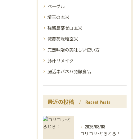
ベーグル
埼玉の玄米
残留農薬ゼロ玄米
減農薬栽培玄米
完熟味噌の美味しい使い方
豚汁リメイク
腸活ネバネバ発酵食品
最近の投稿
Recent Posts
2026/08/08
コリコリ×とろとろ！