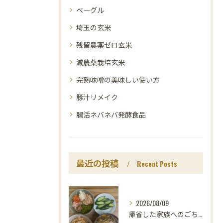
ベーグル
埼玉の玄米
残留農薬ゼロ玄米
減農薬栽培玄米
完熟味噌の美味しい使い方
豚汁リメイク
腸活ネバネバ発酵食品
最近の投稿
Recent Posts
2026/08/09
帰省した家族へのごちそうは、