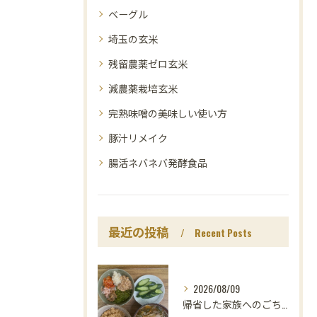
ベーグル
埼玉の玄米
残留農薬ゼロ玄米
減農薬栽培玄米
完熟味噌の美味しい使い方
豚汁リメイク
腸活ネバネバ発酵食品
最近の投稿
Recent Posts
2026/08/09
帰省した家族へのごちそうは、