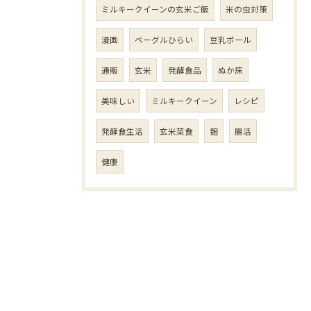
ミルキークイーンの玄米ご飯
米の虫対策
漫画
ベーグルひらい
豆乳ボール
通販
玄米
発酵食品
ぬか床
美味しい
ミルキークイーン
レシピ
発酵食生活
玄米菜食
麹
腸活
健康