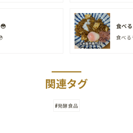
😳
食べる

食べる
関連タグ
#発酵食品