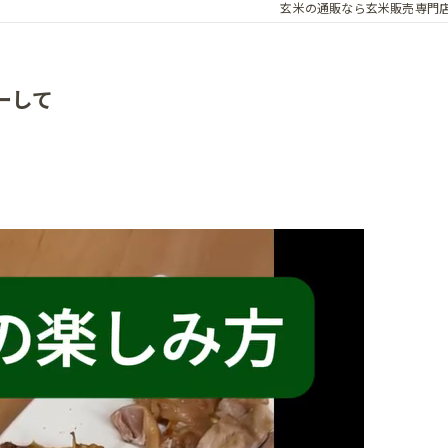
玄米の通販なら玄米販売専門
ーして