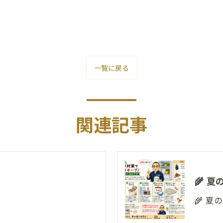
一覧に戻る
関連記事
🌾 
🌾 