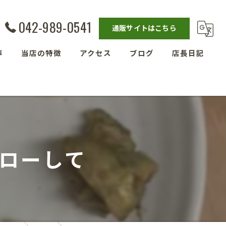
042-989-0541
通販サイトはこちら
声
当店の特徴
アクセス
ブログ
店長日記
発酵教室
漫画特集
ベーグル
埼玉の玄米
ローして
残留農薬ゼロ玄米
減農薬栽培玄米