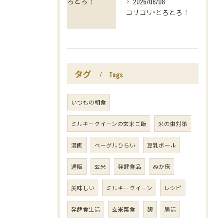
2026/08/08
コリコリ×とろとろ！
タグ
Tags
いつもの朝食
ミルキークイーンの玄米ご飯
米の虫対策
漫画
ベーグルひらい
豆乳ボール
通販
玄米
発酵食品
ぬか床
美味しい
ミルキークイーン
レシピ
発酵食生活
玄米菜食
麹
腸活