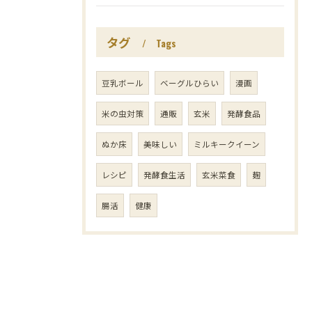
タグ
Tags
豆乳ボール
ベーグルひらい
漫画
米の虫対策
通販
玄米
発酵食品
ぬか床
美味しい
ミルキークイーン
レシピ
発酵食生活
玄米菜食
麹
腸活
健康