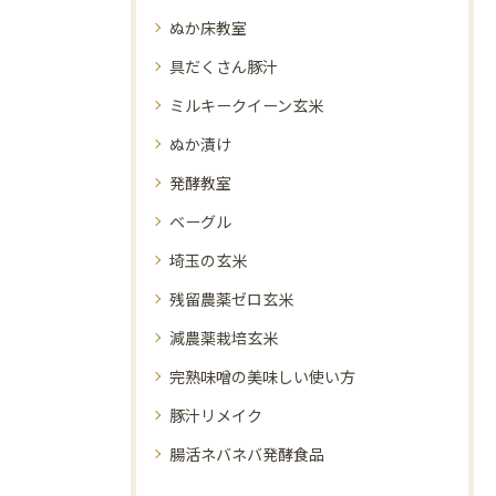
ぬか床教室
具だくさん豚汁
ミルキークイーン玄米
ぬか漬け
発酵教室
ベーグル
埼玉の玄米
残留農薬ゼロ玄米
減農薬栽培玄米
完熟味噌の美味しい使い方
豚汁リメイク
腸活ネバネバ発酵食品