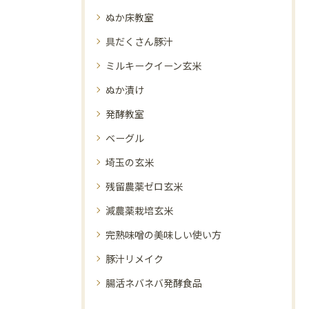
ぬか床教室
具だくさん豚汁
ミルキークイーン玄米
ぬか漬け
発酵教室
ベーグル
埼玉の玄米
残留農薬ゼロ玄米
減農薬栽培玄米
完熟味噌の美味しい使い方
豚汁リメイク
腸活ネバネバ発酵食品