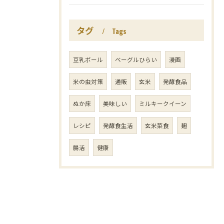
タグ
Tags
豆乳ボール
ベーグルひらい
漫画
米の虫対策
通販
玄米
発酵食品
ぬか床
美味しい
ミルキークイーン
レシピ
発酵食生活
玄米菜食
麹
腸活
健康