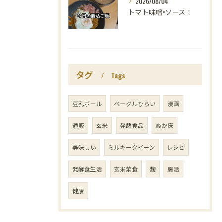
2026/08/04
トマト味噌×ソース！
タグ
Tags
豆乳ボール
ベーグルひらい
漫画
通販
玄米
発酵食品
ぬか床
美味しい
ミルキークイーン
レシピ
発酵食生活
玄米菜食
麹
腸活
健康