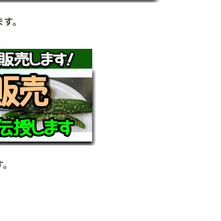
ます。
！
す。