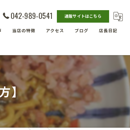
042-989-0541
通販サイトはこちら
声
当店の特徴
アクセス
ブログ
店長日記
発酵教室
漫画特集
ベーグル
埼玉の玄米
方】
残留農薬ゼロ玄米
減農薬栽培玄米