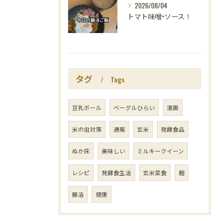
2026/08/04
トマト味噌×ソース！
タグ
Tags
豆乳ボール
ベーグルひらい
漫画
米の虫対策
通販
玄米
発酵食品
ぬか床
美味しい
ミルキークイーン
レシピ
発酵食生活
玄米菜食
麹
腸活
健康