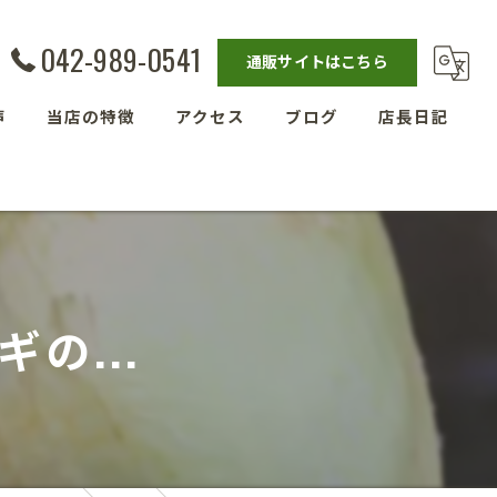
042-989-0541
通販サイトはこちら
声
当店の特徴
アクセス
ブログ
店長日記
発酵教室
漫画特集
ベーグル
埼玉の玄米
の...
残留農薬ゼロ玄米
減農薬栽培玄米