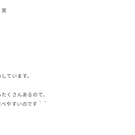
 笑
、
めしています。
もたくさんあるので、
食べやすいのです＾＾