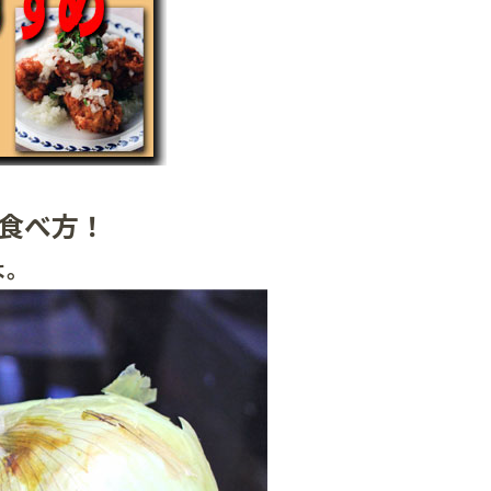
食べ方！
よ。