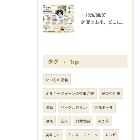
2026/08/07
🌾 夏のお米、どこに置いていますか？
タグ
Tags
いつもの朝食
ミルキークイーンの玄米ご飯
米の虫対策
漫画
ベーグルひらい
豆乳ボール
通販
玄米
発酵食品
ぬか床
美味しい
ミルキークイーン
レシピ