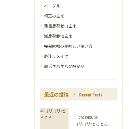
ベーグル
埼玉の玄米
残留農薬ゼロ玄米
減農薬栽培玄米
完熟味噌の美味しい使い方
豚汁リメイク
腸活ネバネバ発酵食品
最近の投稿
Recent Posts
2026/08/08
コリコリ×とろとろ！