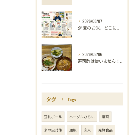
2026/08/07
🌾 夏のお米、どこに置いていますか？
2026/08/06
寿司酢は使いません！😳
タグ
Tags
豆乳ボール
ベーグルひらい
漫画
米の虫対策
通販
玄米
発酵食品