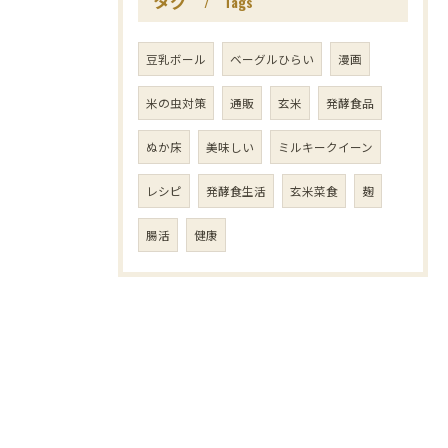
タグ
Tags
豆乳ボール
ベーグルひらい
漫画
米の虫対策
通販
玄米
発酵食品
ぬか床
美味しい
ミルキークイーン
レシピ
発酵食生活
玄米菜食
麹
腸活
健康