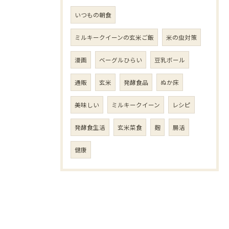
いつもの朝食
ミルキークイーンの玄米ご飯
米の虫対策
漫画
ベーグルひらい
豆乳ボール
通販
玄米
発酵食品
ぬか床
美味しい
ミルキークイーン
レシピ
発酵食生活
玄米菜食
麹
腸活
健康