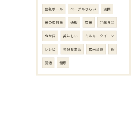
豆乳ボール
ベーグルひらい
漫画
米の虫対策
通販
玄米
発酵食品
ぬか床
美味しい
ミルキークイーン
レシピ
発酵食生活
玄米菜食
麹
腸活
健康