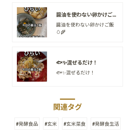
醤油を使わない卵かけご飯🥚🌾
醤油を使わない卵かけご飯
🥚🌾
🐟✨混ぜるだけ！
🐟✨混ぜるだけ！
関連タグ
#発酵食品
#玄米
#玄米菜食
#発酵食生活