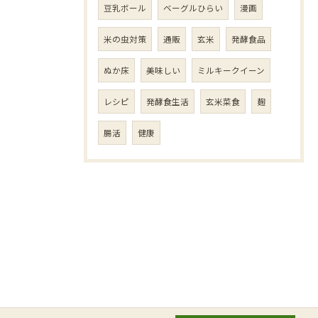
豆乳ボール
ベーグルひらい
漫画
米の虫対策
通販
玄米
発酵食品
ぬか床
美味しい
ミルキークイーン
レシピ
発酵食生活
玄米菜食
麹
腸活
健康